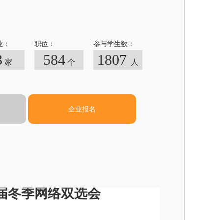
业：
职位：
参与学生数：
3
584
1807
家
个
人
企业报名
3届冬季网络双选会