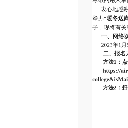
尊敬的用人单
衷心地感
举办
“暖冬送
子，现将有关
一、网络
2023年1月
二、报名
方法1：
https://a
college&isMa
方法2：